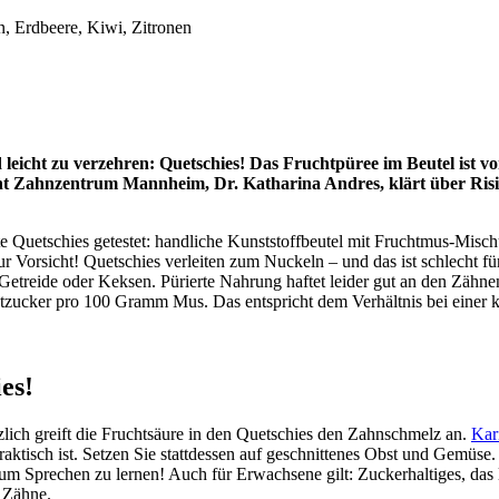
 leicht zu verzehren: Quetschies! Das Fruchtpüree im Beutel ist v
ent Zahnzentrum Mannheim, Dr. Katharina Andres, klärt über Ris
te Quetschies getestet: handliche Kunststoffbeutel mit Fruchtmus-Misc
r Vorsicht! Quetschies verleiten zum Nuckeln – und das ist schlecht f
, Getreide oder Keksen. Pürierte Nahrung haftet leider gut an den Z
tzucker pro 100 Gramm Mus. Das entspricht dem Verhältnis bei einer k
es!
ich greift die Fruchtsäure in den Quetschies den Zahnschmelz an.
Kar
aktisch ist. Setzen Sie stattdessen auf geschnittenes Obst und Gemüse. 
 um Sprechen zu lernen! Auch für Erwachsene gilt: Zuckerhaltiges, das
e Zähne.