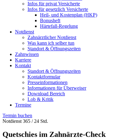
Infos für privat Versicherte
Infos für gesetzlich Versicherte
Heil- und Kostenplan (HKP)
Bonusheft
Härtefall-Regelung
Notdienst
Zahnärztlicher Notdienst
Was kann ich selber tun
Standort & Öffnungszeiten
Zahnwissen
Karriere
Kontakt
Standort & Öffnungszeiten
Kontaktformular
Presseinformationen
Informationen für Überweiser
Download Bereich
Lob & Kritik
Termine
Termin buchen
Notdienst 365 / 24 Std.
Quetschies im Zahnärzte-Check