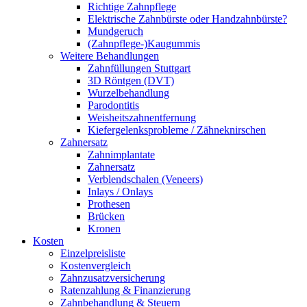
Richtige Zahnpflege
Elektrische Zahnbürste oder Handzahnbürste?
Mundgeruch
(Zahnpflege-)Kaugummis
Weitere Behandlungen
Zahnfüllungen Stuttgart
3D Röntgen (DVT)
Wurzelbehandlung
Parodontitis
Weisheitszahnentfernung
Kiefergelenksprobleme / Zähneknirschen
Zahnersatz
Zahnimplantate
Zahnersatz
Verblendschalen (Veneers)
Inlays / Onlays
Prothesen
Brücken
Kronen
Kosten
Einzelpreisliste
Kostenvergleich
Zahnzusatzversicherung
Ratenzahlung & Finanzierung
Zahnbehandlung & Steuern