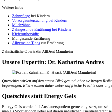
Weitere Infos
Zahnpflege
bei Kindern
Vorsorgeuntersuchung bei Kindern
Milchzähne
Zahngesunde Ernährung bei Kindern
Kieferorthopädie
Mungesunde Ernährung
Allgemeine Tipps
zur Ernährung
Zahnärztliche Oberärztin AllDent Mannheim
Unsere Expertin: Dr. Katharina Andres
Quetschies wirken auf den ersten Blick gesund, aber sie bergen Risi
begünstigen. Eltern sollten daher lieber auf frische Früchte oder un
Quetschies statt Energy Gels
Energy Gels werden bei Ausdauersportlern gerne eingesetzt, um schnel
man als Sportler doch lieber auf diesen natürlichen Energielieferant set