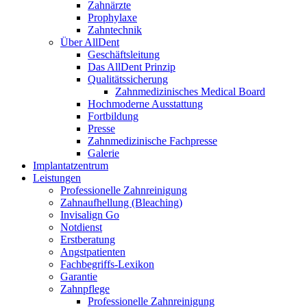
Zahnärzte
Prophylaxe
Zahntechnik
Über AllDent
Geschäftsleitung
Das AllDent Prinzip
Qualitätssicherung
Zahnmedizinisches Medical Board
Hochmoderne Ausstattung
Fortbildung
Presse
Zahnmedizinische Fachpresse
Galerie
Implantatzentrum
Leistungen
Professionelle Zahnreinigung
Zahnaufhellung (Bleaching)
Invisalign Go
Notdienst
Erstberatung
Angstpatienten
Fachbegriffs-Lexikon
Garantie
Zahnpflege
Professionelle Zahnreinigung