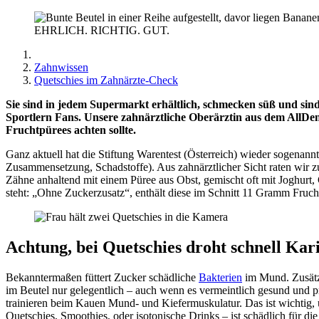
EHRLICH. RICHTIG. GUT.
Zahnwissen
Quetschies im Zahnärzte-Check
Sie sind in jedem Supermarkt erhältlich, schmecken süß und sind
Sportlern Fans. Unsere zahnärztliche Oberärztin aus dem AllD
Fruchtpürees achten sollte.
Ganz aktuell hat die Stiftung Warentest (Österreich) wieder sogenann
Zusammensetzung, Schadstoffe). Aus zahnärztlicher Sicht raten wir zu
Zähne anhaltend mit einem Püree aus Obst, gemischt oft mit Joghurt
steht: „Ohne Zuckerzusatz“, enthält diese im Schnitt 11 Gramm Fruch
Achtung, bei Quetschies droht schnell Kari
Bekanntermaßen füttert Zucker schädliche
Bakterien
im Mund. Zusätzl
im Beutel nur gelegentlich – auch wenn es vermeintlich gesund und pr
trainieren beim Kauen Mund- und Kiefermuskulatur. Das ist wichtig,
Quetschies, Smoothies, oder isotonische Drinks – ist schädlich für di