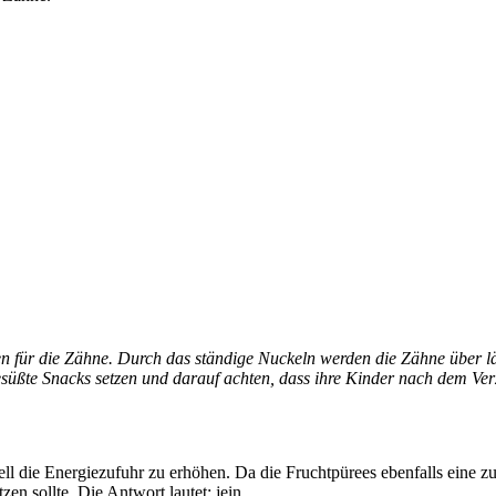
ken für die Zähne. Durch das ständige Nuckeln werden die Zähne über 
gesüßte Snacks setzen und darauf achten, dass ihre Kinder nach dem Ver
l die Energiezufuhr zu erhöhen. Da die Fruchtpürees ebenfalls eine zuc
zen sollte. Die Antwort lautet: jein.