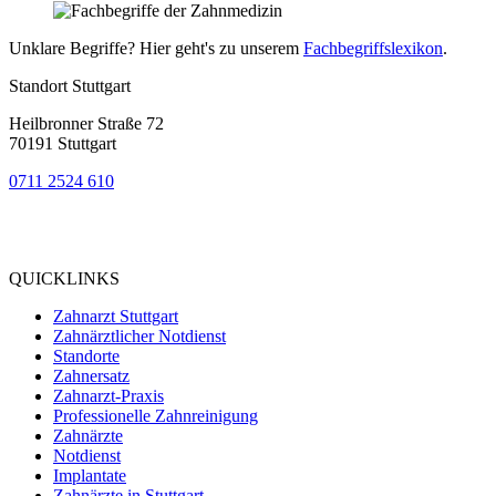
Unklare Begriffe? Hier geht's zu unserem
Fachbegriffslexikon
.
Standort Stuttgart
Heilbronner Straße 72
70191 Stuttgart
0711 2524 610
Bewertung
bei Google My Business:
4.9
QUICKLINKS
Zahnarzt Stuttgart
Zahnärztlicher Notdienst
Standorte
Zahnersatz
Zahnarzt-Praxis
Professionelle Zahnreinigung
Zahnärzte
Notdienst
Implantate
Zahnärzte in Stuttgart