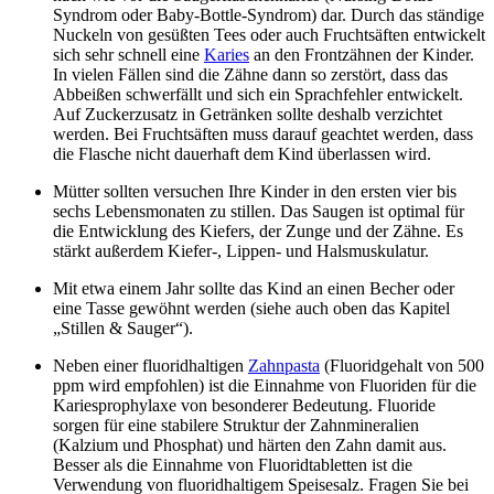
Syndrom oder Baby-Bottle-Syndrom) dar. Durch das ständige
Nuckeln von gesüßten Tees oder auch Fruchtsäften entwickelt
sich sehr schnell eine
Karies
an den Frontzähnen der Kinder.
In vielen Fällen sind die Zähne dann so zerstört, dass das
Abbeißen schwerfällt und sich ein Sprachfehler entwickelt.
Auf Zuckerzusatz in Getränken sollte deshalb verzichtet
werden. Bei Fruchtsäften muss darauf geachtet werden, dass
die Flasche nicht dauerhaft dem Kind überlassen wird.
Mütter sollten versuchen Ihre Kinder in den ersten vier bis
sechs Lebensmonaten zu stillen. Das Saugen ist optimal für
die Entwicklung des Kiefers, der Zunge und der Zähne. Es
stärkt außerdem Kiefer-, Lippen- und Halsmuskulatur.
Mit etwa einem Jahr sollte das Kind an einen Becher oder
eine Tasse gewöhnt werden (siehe auch oben das Kapitel
„Stillen & Sauger“).
Neben einer fluoridhaltigen
Zahnpasta
(Fluoridgehalt von 500
ppm wird empfohlen) ist die Einnahme von Fluoriden für die
Kariesprophylaxe von besonderer Bedeutung. Fluoride
sorgen für eine stabilere Struktur der Zahnmineralien
(Kalzium und Phosphat) und härten den Zahn damit aus.
Besser als die Einnahme von Fluoridtabletten ist die
Verwendung von fluoridhaltigem Speisesalz. Fragen Sie bei