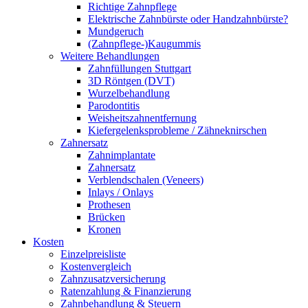
Richtige Zahnpflege
Elektrische Zahnbürste oder Handzahnbürste?
Mundgeruch
(Zahnpflege-)Kaugummis
Weitere Behandlungen
Zahnfüllungen Stuttgart
3D Röntgen (DVT)
Wurzelbehandlung
Parodontitis
Weisheitszahnentfernung
Kiefergelenksprobleme / Zähneknirschen
Zahnersatz
Zahnimplantate
Zahnersatz
Verblendschalen (Veneers)
Inlays / Onlays
Prothesen
Brücken
Kronen
Kosten
Einzelpreisliste
Kostenvergleich
Zahnzusatzversicherung
Ratenzahlung & Finanzierung
Zahnbehandlung & Steuern