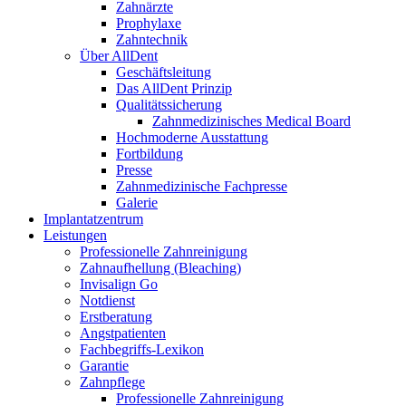
Zahnärzte
Prophylaxe
Zahntechnik
Über AllDent
Geschäftsleitung
Das AllDent Prinzip
Qualitätssicherung
Zahnmedizinisches Medical Board
Hochmoderne Ausstattung
Fortbildung
Presse
Zahnmedizinische Fachpresse
Galerie
Implantatzentrum
Leistungen
Professionelle Zahnreinigung
Zahnaufhellung (Bleaching)
Invisalign Go
Notdienst
Erstberatung
Angstpatienten
Fachbegriffs-Lexikon
Garantie
Zahnpflege
Professionelle Zahnreinigung