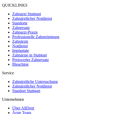
4.9
QUICKLINKS
Zahnarzt Stuttgart
Zahnärztlicher Notdienst
Standorte
Zahnersatz
Zahnarzt-Praxis
Professionelle Zahnreinigung
Zahnärzte
Notdienst
Implantate
Zahnärzte in Stuttgart
Preiswerter Zahnersatz
Bleaching
Service
Zahnärztliche Untersuchung
Zahnärztlicher Notdienst
Standort Stuttgart
Unternehmen
Über AllDent
Ärzte Team