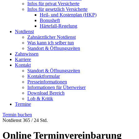
Infos für privat Versicherte
Infos für gesetzlich Versicherte
Heil- und Kostenplan (HKP)
Bonusheft
Härtefall-Regelung
Notdienst
Zahnärztlicher Notdienst
Was kann ich selber tun
Standort & Öffnungszeiten
Zahnwissen
Karriere
Kontakt
Standort & Öffnungszeiten
Kontaktformular
Presseinformationen
Informationen für Überweiser
Download Bereich
Lob & Kritik
Termine
Termin buchen
Notdienst 365 / 24 Std.
Online Terminvereinbarung