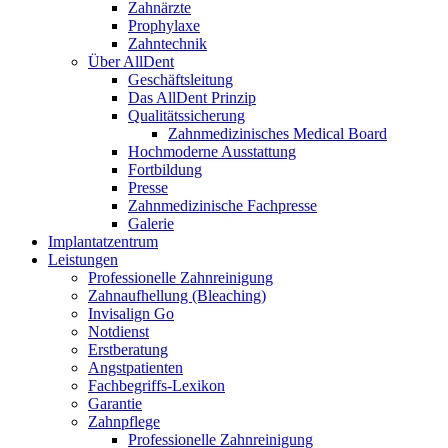
Zahnärzte
Prophylaxe
Zahntechnik
Über AllDent
Geschäftsleitung
Das AllDent Prinzip
Qualitätssicherung
Zahnmedizinisches Medical Board
Hochmoderne Ausstattung
Fortbildung
Presse
Zahnmedizinische Fachpresse
Galerie
Implantatzentrum
Leistungen
Professionelle Zahnreinigung
Zahnaufhellung (Bleaching)
Invisalign Go
Notdienst
Erstberatung
Angstpatienten
Fachbegriffs-Lexikon
Garantie
Zahnpflege
Professionelle Zahnreinigung