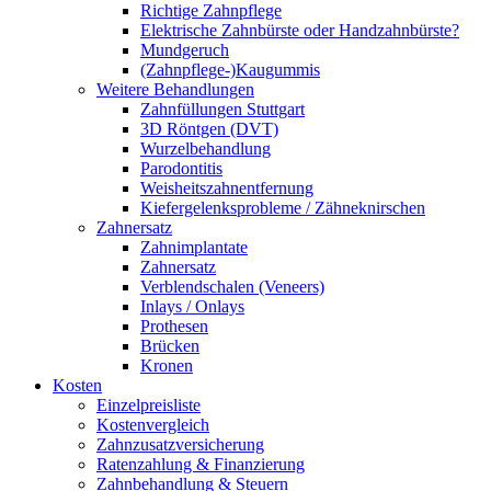
Richtige Zahnpflege
Elektrische Zahnbürste oder Handzahnbürste?
Mundgeruch
(Zahnpflege-)Kaugummis
Weitere Behandlungen
Zahnfüllungen Stuttgart
3D Röntgen (DVT)
Wurzelbehandlung
Parodontitis
Weisheitszahnentfernung
Kiefergelenksprobleme / Zähneknirschen
Zahnersatz
Zahnimplantate
Zahnersatz
Verblendschalen (Veneers)
Inlays / Onlays
Prothesen
Brücken
Kronen
Kosten
Einzelpreisliste
Kostenvergleich
Zahnzusatzversicherung
Ratenzahlung & Finanzierung
Zahnbehandlung & Steuern