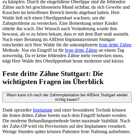
zu kämpfen. Durch die eingefallene Oberlippe sind die fehlenden
Zähne auch bei geschlossenem Mund sichtbar, da sich Gewebe und
Knochen im betroffenen Bereich bereits abgebaut haben. Herr
Walde ließ sich einen Oberlippenbart wachsen, um die
Zahnprobleme zu verstecken. Eine Bemerkung seiner Kinder
rüttelte ihn wach. Der Wunsch nach Veränderung wurde ihm
bewusst, als er zu hören bekam, dass er mit dem Bart uralt aussieht.
Nach einer Beratung im AllDent Implantatzentrum Stuttgart
entscheidet sich Herr Walde für die unkomplizierte
feste dritte Zähne
Methode. Nur ein Eingriff ist für
feste dritte Zähne
an einem Tag
notwendig. Da er keine fehlenden Zähne mehr verstecken muss,
trägt Herr Walde den Oberlippenbart heute moderner und kürzer.
Feste dritte Zähne Stuttgart: Die
wichtigsten Fragen im Überblick
Wann kann ich nach der Zahnimplantation bei AllDent Stuttgart wieder
richtig kauen?
Dank spezieller
Implantate
und einer besonderen Technik können
die festen dritten Zähne bereits nach dem Eingriff belastet werden.
Die moderne Behandlungsmethode bietet maximale Stabilität. Nach
der Zahn-OP wird ein Provisorium auf den Implantaten verankert.
Wenige Stunden später können Patienten feste Nahrung aufnehmen.