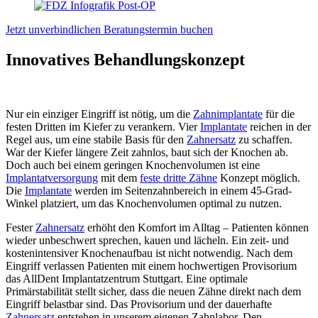
Jetzt unverbindlichen Beratungstermin buchen
Innovatives Behandlungskonzept
Nur ein einziger Eingriff ist nötig, um die
Zahnimplantate
für die
festen Dritten im Kiefer zu verankern. Vier
Implantate
reichen in der
Regel aus, um eine stabile Basis für den
Zahnersatz
zu schaffen.
War der Kiefer längere Zeit zahnlos, baut sich der Knochen ab.
Doch auch bei einem geringen Knochenvolumen ist eine
Implantatversorgung
mit dem
feste dritte Zähne
Konzept möglich.
Die
Implantate
werden im Seitenzahnbereich in einem 45-Grad-
Winkel platziert, um das Knochenvolumen optimal zu nutzen.
Fester
Zahnersatz
erhöht den Komfort im Alltag – Patienten können
wieder unbeschwert sprechen, kauen und lächeln. Ein zeit- und
kostenintensiver Knochenaufbau ist nicht notwendig. Nach dem
Eingriff verlassen Patienten mit einem hochwertigen Provisorium
das AllDent Implantatzentrum Stuttgart. Eine optimale
Primärstabilität stellt sicher, dass die neuen Zähne direkt nach dem
Eingriff belastbar sind. Das Provisorium und der dauerhafte
Zahnersatz
entstehen in unserem eigenen Zahnlabor. Den